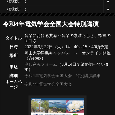
▼
▼
令和4年電気学会全国大会特別講演
音楽における共感～音楽の素晴らしさ、指揮の
タイトル
面白さ
日時
2022年3月22日（火）14：40～15：40頃予定
岡山大学津島キャンパス
→ オンライン開催
場所
（Webex）
申し込みフォーム
（3月14日で締め切っていま
申込
す）
詳細
令和4年電気学会全国大会 特別講演詳細
ホームペ
令和4年電気学会全国大会
ージ