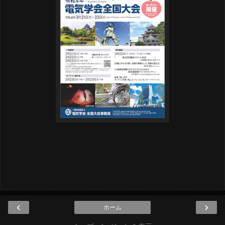
‹
›
ホーム