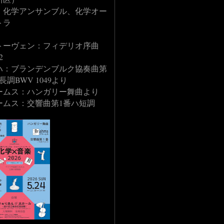
：化学アンサンブル、化学オー
トラ
：
トーヴェン：フィデリオ序曲
2
ハ：ブランデンブルク協奏曲第
長調BWV 1049より
ームス：ハンガリー舞曲より
ームス：交響曲第1番ハ短調