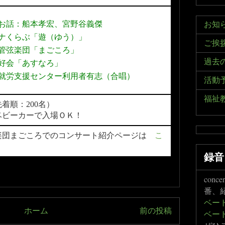
お話：船本孝宏、宮野谷義傑
お知
ナくらぶ「遊（ゆう）」
ご挨
管弦楽団「まごころ」
過去
好会「あすなろ」
就労支援センター利用者有志（合唱）
活動
福祉
着順：200名）
ベビーカーで入場ＯＫ！
楽団まごころでのコンサート紹介ページは
こ
録音
conc
番、
ベー
ホーム
前の投稿
ベー