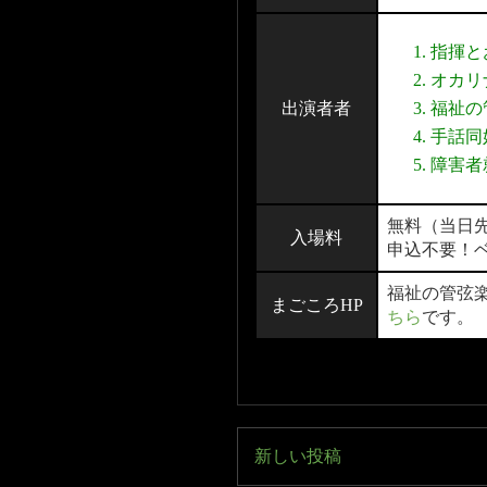
指揮と
オカリ
出演者者
福祉の
手話同
障害者
無料（当日先
入場料
申込不要！
福祉の管弦
まごころHP
ちら
です。
新しい投稿