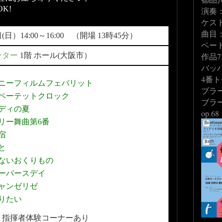
K!
演奏
ケス
曲目
日(日）14:00～16:00 （開場 13時45分）
ベー
ンター
1階 ホール(大阪市）
作品7
バッ
4番ト
ニーフィルムフェバリット
ブラ
ペーテットクロック
ブラ
ディの夏
op.68
リー舞曲第6番
宿
と
ないおくりもの
ーバースデイ
ャンゼリゼ
りたい
、指揮者体験コーナーあり