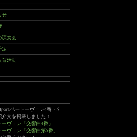
らせ
拶
の演奏会
予定
教育活動
ertport.ベートーヴェン4番・5
紹介文を掲載しました！
トーヴェン「交響曲4番」
トーヴェン「交響曲第5番」