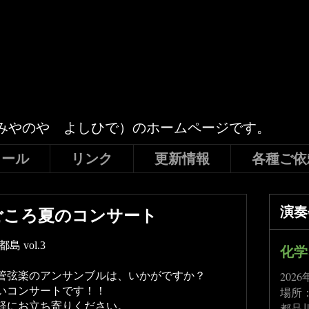
みやのや よしひで）のホームページです。
ィール
リンク
更新情報
各種ご依
ごころ夏のコンサート
演奏
 vol.3
化学
202
管弦楽のアンサンブルは、いかがですか？
いコンサートです！！
場所
軽にお立ち寄りください。
都品