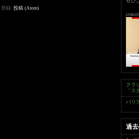
ぜひ
登録:
投稿 (Atom)
concer
クラ
「ス
バリ
過去