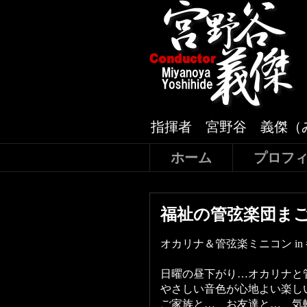
指揮者 宮野谷 義傑（
ホーム
プロフ
福祉の管弦楽団ま
オカリナ＆管弦楽ミニコン in 都島
日曜の昼下がり…オカリナと
やさしい音色が心地よい楽し
ご家族と…、お友達と…、気