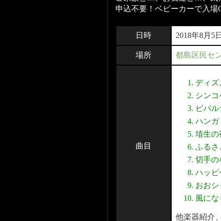
申込不要！ベビーカーで入場O
日時
2018年8月5
場所
都島区民セ
ディズ
シンコ
ビバル
ハンガ
埴生の
曲目
ふるさ
切手の
ハッピ
おおシ
風にな
他楽器紹介