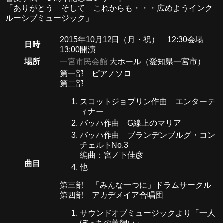
「ありがとう そして これからも・・・広めようインク
ルーシブミュージック」
2015年10月12日（月・祝） 12:30会場
日時
13:00開演
場所
一宮市民会館
大ホール（愛知県一宮市）
第一部 ピアノソロ
第二部
スコットジョブリン作曲 エンターテ
ィナー
バッハ作曲 G線上のマリア
バッハ作曲 ブランデンブルグ・コン
チェルトNo.3
編曲：宮ノ下佳彦
曲目
他
第三部 「みんな一つに」ドラムサークル
第四部 アカデメイア合唱団
サウンドオブミュージックより「一人
ぼっちの羊飼い」