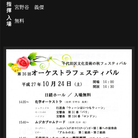
指
宮野谷 義傑
揮
入
無料
場