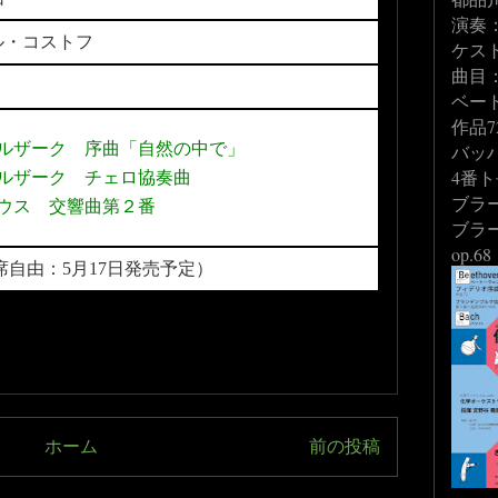
演奏
ル・コストフ
ケス
曲目
ベー
作品7
ルザーク 序曲「自然の中で」
バッ
4番ト
ルザーク チェロ協奏曲
ブラ
ウス 交響曲第２番
ブラ
op.68
全席自由：5月17日発売予定）
ホーム
前の投稿