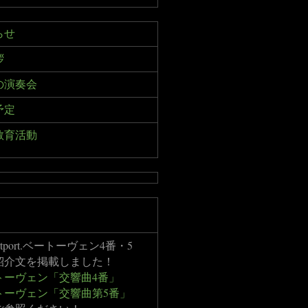
らせ
拶
の演奏会
予定
教育活動
ertport.ベートーヴェン4番・5
紹介文を掲載しました！
トーヴェン「交響曲4番」
トーヴェン「交響曲第5番」