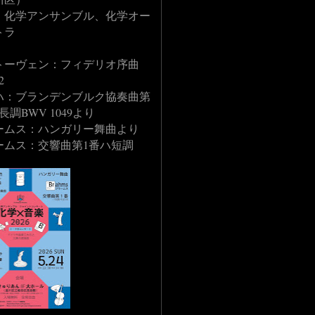
：化学アンサンブル、化学オー
トラ
：
トーヴェン：フィデリオ序曲
2
ハ：ブランデンブルク協奏曲第
長調BWV 1049より
ームス：ハンガリー舞曲より
ームス：交響曲第1番ハ短調