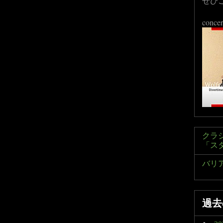
ぜひ
concer
クラ
「ス
バリ
過去