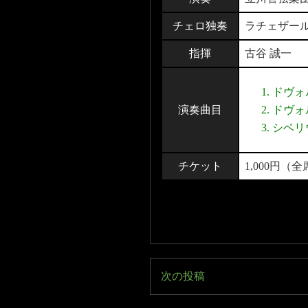
チェロ独奏
ラチェザー
指揮
古谷 誠一
ドヴォ
演奏曲目
ドヴォ
シベリ
チケット
1,000円（
次の投稿