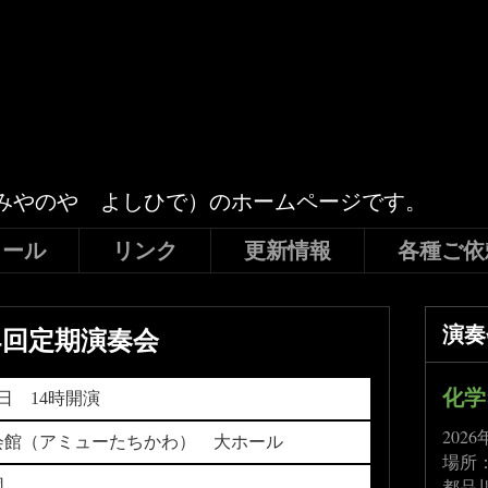
みやのや よしひで）のホームページです。
ィール
リンク
更新情報
各種ご依
4回定期演奏会
演奏
化学
2日 14時開演
202
会館（アミューたちかわ） 大ホール
場所
都品
団