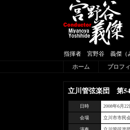
指揮者 宮野谷 義傑（
ホーム
プロフ
立川管弦楽団 第5
日時
2008年6月2
会場
立川市市民
演奏
立川管弦楽