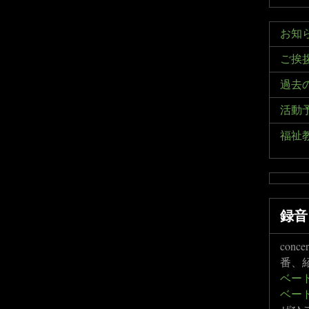
お知
ご挨
過去
活動
福祉
録音
conc
番、
ベー
ベー