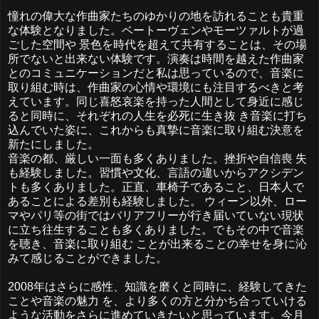
憧れの偉大な作曲家たちのゆかりの地を訪れることも貴重
な体験となりました。ベートーヴェンやモーツァルトが過
ごした空間や 景色を時代を超えて共有することは、その場
所でないと出来ない体験です。演奏は時間を越えた作曲家
とのコミュニケーションだと私は思っているので、音楽に
取り組む時は、作曲家の心情や環境にも注目するべきと考
えています。同じ喜怒哀楽を持った人間として身近に感じ
ると同時に、それぞれの人生を必死に生き抜 き音楽に打ち
込んでいた姿に、これからも真摯に音楽に取り組む決意を
新たにしました。
音楽の都、厳しい一面も多くありました。挫折や自信喪 失
も経験しました。習慣や文化、言語の違いからアクシデン
トも多くありました。正直、車椅子であること、日本人で
あることによる差別も経験しました。 ウィーン以外、ロー
マやパリ等の街ではバリアフリーが行き届いていない現状
に立ち往生することも多くありました。でもその中で音楽
を聴き、音楽に取り組む ことが出来ることの幸せを身に沁
みて感じることができました。
2008年はさらに感性、知識を磨くと同時に、経験してきた
ことや音楽の魅力 を、より多くの方と分かち合っていける
ような活動をさらに進めていきたいと思っています。今月