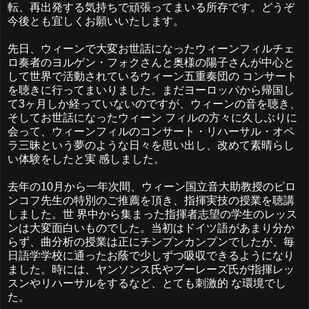
転、再出発する気持ちで頑張ってまいる所存です。どうぞ
今後とも宜しくお願いいたします。
先日、ウィーンで大変お世話になったウィーンフィルチェ
ロ奏者のヨルゲン・フォクさんと奥様の陽子さんが中心と
して世界で活動されているウィーン五重奏団の コンサート
を聴きに行ってまいりました。まだヨーロッパから帰国し
て3ヶ月しか経っていないのですが、ウィーンの音を聴き、
そしてお世話になったウィーン フィルの方々に久しぶりに
会って、ウィーンフィルのコンサート・リハーサル・オペ
ラ三昧という夢のような日々を思い出し、改めて素晴らし
い体験をしたと実 感しました。
去年の10月から一年次間、ウィーン国立音大助教授のピロ
ンコフ先生の特別のご推薦を頂き、指揮実技の授業を聴講
しました。世 界中から集まった指揮者志望の学生のレッス
ンは大変面白いものでした。当初はドイツ語があまり分か
らず、曲分析の授業は正にチンプンカンプンでしたが、毎
日語学学校に通ったお蔭で少しずつ吸収できるようになり
ました。時には、ヤンソンス氏やブーレーズ氏が指揮レッ
スンやリハーサルをするなど、とても刺激的 な環境でし
た。