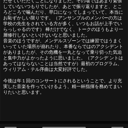
たせていただくことになりました。その場ではあまり緊張
していないつもりでしたが、あとで振り返りますと、とこ
ろどころで噛んだり、早口になっ てしまっていて、本当に
お恥ずかしい限りです。（アンサンブルのメンバーの方は
学校の先生をされている方が多く、いつもお話が上手でい
らっしゃるのです） 棒だけでなく、トークのほうもより一
層修行しないといけないなと思いました。
音楽のほうですが、メンデルスゾーンでは練習ではうまく
いって いた場所が崩れたり、本番ならではのアクシデント
がありましたが、その危機を一丸となって乗り切った気迫
と集中力がよかったように思いました。（アクシデ ントは
あってはならないことは当然ですが）最初のプログラム、
ウィリアム・テル序曲は大変好評でした。
今後は年１回のコンサートにされるということで、より充
実した音楽を作っていけるよう、精一杯指揮を務めてまい
りたいと思います。